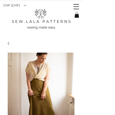
CHF (CHF)
S E W . L A L A P A T T E R N S
sewing made easy