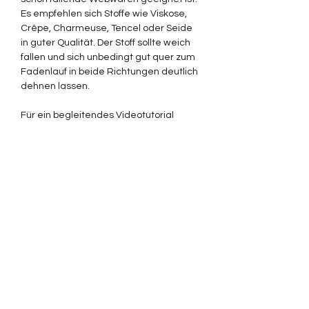
Es empfehlen sich Stoffe wie Viskose,
Crêpe, Charmeuse, Tencel oder Seide
in guter Qualität. Der Stoff sollte weich
fallen und sich unbedingt gut quer zum
Fadenlauf in beide Richtungen deutlich
dehnen lassen.
Für ein begleitendes Videotutorial
kannst du auf meinem YouTube
Kanal
hier
vorbeischauen.
Dieses Dokument, sowie alle
begleitenden Dokumente, dürfen nur
für den privaten eigenen Gebrauch
genutzt werden. Eine Vervielfältigung,
der Weiterverkauf sowie Tausch und
andere Arten der nicht privaten
Nutzung sind untersagt. Die mit diesem
Schnittmuster genähten Arbeiten
dürfen nicht verkauft werden.