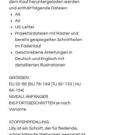
dem Kauf heruntergeladen werden
und enthält folgende Dateien:
A4
A0
US-Letter
Projektordateien mit Raster und
bereits gespiegelten Schnittteilen
im Fadenlauf
Geschriebene Anleitungen in
Deutsch und Englisch mit
detaillierten Illustrationen
GRÖSSEN:
EU 32-60 (BU 78-149 ¦TU 62-133 ¦ HU
84-154)
NIVEAU: ANFÄNGER
BIS FORTGESCHRITTEN je nach
Variante
STOFFEMPFEHLUNG
Lilly ist ein Schnitt, der für fließende,
schön fallende Webwaren geeignet ist.